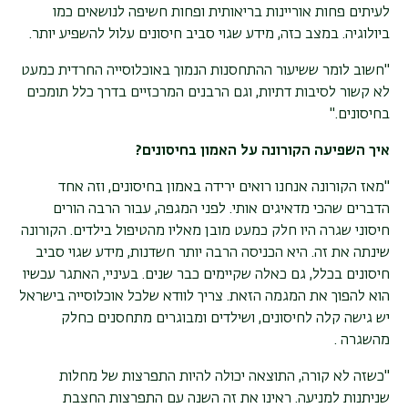
לעיתים פחות אוריינות בריאותית ופחות חשיפה לנושאים כמו
ביולוגיה. במצב כזה, מידע שגוי סביב חיסונים עלול להשפיע יותר
.
"חשוב לומר ששיעור ההתחסנות הנמוך באוכלוסייה החרדית כמעט
לא קשור לסיבות דתיות, וגם הרבנים המרכזיים בדרך כלל תומכים
בחיסונים
".
איך השפיעה הקורונה על האמון בחיסונים
?
"
מאז הקורונה אנחנו רואים ירידה באמון בחיסונים, וזה אחד
הדברים שהכי מדאיגים אותי. לפני המגפה, עבור הרבה הורים
חיסוני שגרה היו חלק כמעט מובן מאליו מהטיפול בילדים. הקורונה
שינתה את זה. היא הכניסה הרבה יותר חשדנות, מידע שגוי סביב
חיסונים בכלל, גם כאלה שקיימים כבר שנים. בעיניי, האתגר עכשיו
הוא להפוך את המגמה הזאת. צריך לוודא שלכל אוכלוסייה בישראל
יש גישה קלה לחיסונים, ושילדים ומבוגרים מתחסנים כחלק
מהשגרה
.
"כשזה לא קורה, התוצאה יכולה להיות התפרצות של מחלות
שניתנות למניעה. ראינו את זה השנה עם התפרצות החצבת