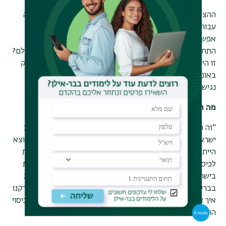
ההצלחה של האוכלוסייה הערבית בישראל בכיסוי חיסוני הפכה
עבור פרופ' אדלשטיין לנקודת מוצא למחקר רחב יותר: האם
אפשר ללמוד מקהילות מוחלשות שמצליחות להגיע לשיעורי
התחסנות גבוהים, ולהעביר את הידע הזה לקהילות אחרות בעולם?
זו הייתה אחת השאלות המרכזיות בפרויקט
RIVER-EU
שעסק
באוכלוסיות שונות באירופה ובישראל ובדק מה מאפשר אמון,
נגישות ושיתוף פעולה עם מערכת הבריאות
.
מה הייתה המטרה של פרויקט
?RIVER-EU
"זה היה פרויקט של שש שנים, בשיתוף פעולה בין שבע מדינות:
ישראל, פינלנד, בריטניה, סלובקיה, פולין, הולנד ויוון. נקודת המוצא
הייתה אוכלוסיות מוחלשות מבחינה חברתית-כלכלית שמגיעות
לכיסוי חיסוני גבוה. לקחנו את הדוגמה של האוכלוסייה הערבית
בישראל, לצד הקהילה הסומלית בפינלנד והקהילה הבנגלדשית
בבריטניה, וניסינו להבין מהם גורמי ההצלחה שלהן. אחר כך בדקנו
איך אפשר להעביר את הידע הזה לאוכלוסיות אחרות, שבהן הכיסוי
החיסוני נמוך יותר
".