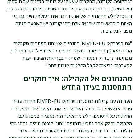
"
בתקופת הקורונה, מחקרים שעשינו על לוחות הזמנים של חיסונים
ועל השילוב בין הדבקה טבעית לחיסון השפיעו על מדיניות גלובלית
ונכנסו לחלק מההנחיות של ארגון הבריאות העולמי. היינו גם בין
הצוותים הראשונים שהראו שלחיסוני קורונה יש השפעה מגינה
מפני לונג קוביד
.
"גם בפרויקט
RIVER-EU
, ההנחיות שאנחנו מפתחים מקבלות
הכרה מארגון הבריאות העולמי ומהמרכז האירופי לבקרת מחלות.
מבחינתי, זו בדיוק המטרה: שמחקר בבריאות הציבור יעזור
למערכות בריאות לקבל החלטות טובות יותר
".
מהנתונים אל הקהילה: איך חוקרים
התחסנות בעידן החדש
העבודה עם קהילות במסגרת פרויקט
RIVER-EU
חידדה עבור
פרופ' אדלשטיין עד כמה חשוב להבין את ההקשר שבו מתקבלות
החלטות על חיסונים. חלק מההקשר הזה מתגלה במפגש עם
הקהילה, וחלק אחר נמצא בנתונים: נתוני קופות חולים, נתוני בתי
חולים, נתוני בחירות, רשתות חברתיות ומקורות נוספים. עבור