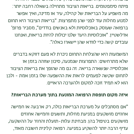
פיתח סימפטומים. בריאות הציבור מתחילה בשאלה רחבה יותר:
מה משפיע על הבריאות של קהילה, עיר או מדינה, ואיך אפשר
למנוע מחלות עוד לפני שהן מתפרצות. "בריאות הציבור היא תחום
ברפואה שעוסק באוכלוסיות ולא באנשים בודדים", מסביר פרופ'
אדלשטיין. "אוכלוסיות היעד שלנו יכולות להיות בריאות, ואנחנו
עובדים קשה כדי לוודא שהן יישארו כאלה".
המשמעות היא שהצלחת התחום ניכרת לא פעם דווקא בדברים
שלא מתרחשים: התפרצות שנמנעה, סיכון שזוהה בזמן או
אוכלוסייה שנשארה בריאה. זה גם מה שהופך את בריאות הציבור
לתחום שקשה לפעמים לראות את ההשפעה שלו בזמן אמת - ולכן
הוא לא תמיד זוכה למקום ולהערכה הראויים.
איזה מקום תופסת הרפואה המונעת בתוך מערכת הבריאות
?
"אם מסתכלים על מערכת הבריאות כולה, רק ארבעה או חמישה
אחוזים מושקעים במניעת מחלות, ותשעים וחמישה אחוזים
מושקעים בטיפול בהן. מבחינת עלות-תועלת והחזר על ההשקעה,
עדיף הרבה יותר להשקיע במניעה. רפואה קלינית חשובה מאוד,