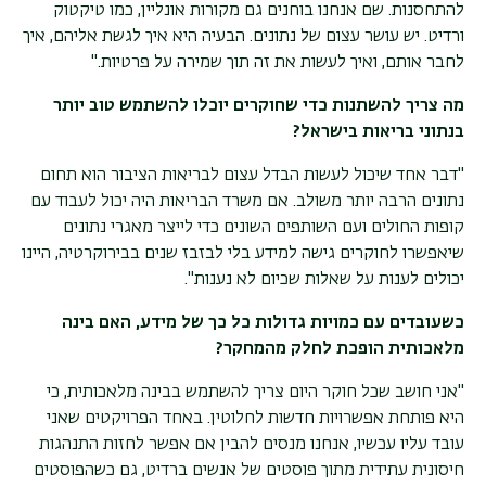
להתחסנות. שם אנחנו בוחנים גם מקורות אונליין, כמו טיקטוק
ורדיט. יש עושר עצום של נתונים. הבעיה היא איך לגשת אליהם, איך
לחבר אותם, ואיך לעשות את זה תוך שמירה על פרטיות
".
מה צריך להשתנות כדי שחוקרים יוכלו להשתמש טוב יותר
בנתוני בריאות בישראל
?
"
דבר אחד שיכול לעשות הבדל עצום לבריאות הציבור הוא תחום
נתונים הרבה יותר משולב. אם משרד הבריאות היה יכול לעבוד עם
קופות החולים ועם השותפים השונים כדי לייצר מאגרי נתונים
שיאפשרו לחוקרים גישה למידע בלי לבזבז שנים בבירוקרטיה, היינו
יכולים לענות על שאלות שכיום לא נענות".
כשעובדים עם כמויות גדולות כל כך של מידע, האם בינה
מלאכותית הופכת לחלק מהמחקר
?
"
אני חושב שכל חוקר היום צריך להשתמש בבינה מלאכותית, כי
היא פותחת אפשרויות חדשות לחלוטין. באחד הפרויקטים שאני
עובד עליו עכשיו, אנחנו מנסים להבין אם אפשר לחזות התנהגות
חיסונית עתידית מתוך פוסטים של אנשים ברדיט, גם כשהפוסטים