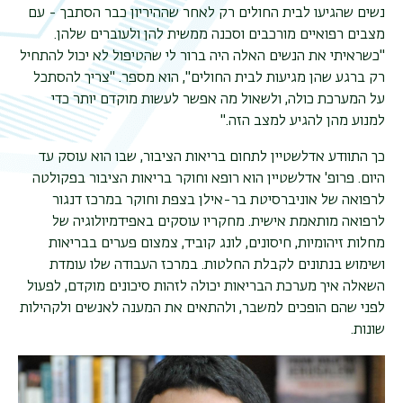
נשים שהגיעו לבית החולים רק לאחר שההיריון כבר הסתבך - עם
מצבים רפואיים מורכבים וסכנה ממשית להן ולעוברים שלהן.
"כשראיתי את הנשים האלה היה ברור לי שהטיפול לא יכול להתחיל
רק ברגע שהן מגיעות לבית החולים", הוא מספר. "צריך להסתכל
על המערכת כולה, ולשאול מה אפשר לעשות מוקדם יותר כדי
למנוע מהן להגיע למצב הזה
".
כך התוודע אדלשטיין לתחום בריאות הציבור, שבו הוא עוסק עד
היום. פרופ' אדלשטיין הוא רופא וחוקר בריאות הציבור בפקולטה
לרפואה של אוניברסיטת בר-אילן בצפת וחוקר במרכז דנגור
לרפואה מותאמת אישית. מחקריו עוסקים באפידמיולוגיה של
מחלות זיהומיות, חיסונים, לונג קוביד, צמצום פערים בבריאות
ושימוש בנתונים לקבלת החלטות. במרכז העבודה שלו עומדת
השאלה איך מערכת הבריאות יכולה לזהות סיכונים מוקדם, לפעול
לפני שהם הופכים למשבר, ולהתאים את המענה לאנשים ולקהילות
שונות
.