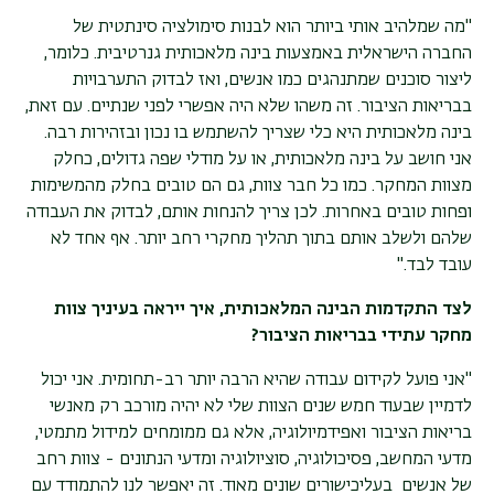
"מה שמלהיב אותי ביותר הוא לבנות סימולציה סינתטית של
החברה הישראלית באמצעות בינה מלאכותית גנרטיבית. כלומר,
ליצור סוכנים שמתנהגים כמו אנשים, ואז לבדוק התערבויות
בבריאות הציבור. זה משהו שלא היה אפשרי לפני שנתיים. עם זאת,
בינה מלאכותית היא כלי שצריך להשתמש בו נכון ובזהירות רבה.
אני חושב על בינה מלאכותית, או על מודלי שפה גדולים, כחלק
מצוות המחקר. כמו כל חבר צוות, גם הם טובים בחלק מהמשימות
ופחות טובים באחרות. לכן צריך להנחות אותם, לבדוק את העבודה
שלהם ולשלב אותם בתוך תהליך מחקרי רחב יותר. אף אחד לא
עובד לבד
".
לצד התקדמות הבינה המלאכותית, איך ייראה בעיניך צוות
מחקר עתידי בבריאות הציבור
?
"אני פועל לקידום עבודה שהיא הרבה יותר רב-תחומית. אני יכול
לדמיין שבעוד חמש שנים הצוות שלי לא יהיה מורכב רק מאנשי
בריאות הציבור ואפידמיולוגיה, אלא גם ממומחים למידול מתמטי,
מדעי המחשב, פסיכולוגיה, סוציולוגיה ומדעי הנתונים - צוות רחב
של אנשים
בעלי
כישורים שונים מאוד.
זה יאפשר לנו להתמודד עם