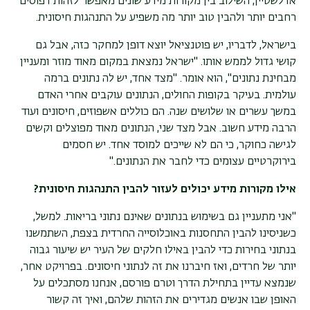
אדלשטיין, השילוב בין מקורות מידע שונים מאפשר לזהות דפוסים
רחבים יותר ולהבין טוב יותר מה משפיע על התנהגות חיסונית
.
בישראל, לדבריו, יש פוטנציאל יוצא דופן למחקר כזה, אבל גם
קושי גדול לממש אותו. "ישראל נמצאת במקום מאוד מוזר ומעניין
מבחינת נתונים", הוא אומר. "מצד אחד, יש לה נתונים ברמה
עולמית. בעיקר בקופות החולים, הנתונים עוקבים אחרי האדם
במשך עשרים או שלושים שנה. הם כוללים אשפוזים, חיסונים ועוד
הרבה מידע חשוב. אבל מצד שני, הנתונים מאוד מפוצלים וקשים
לגישה כחוקר, כי הם לא שייכים למוסד אחד. יש חסמים
בירוקרטיים עצומים כדי לחבר את הנתונים
".
אילו מקורות מידע יכולים לעזור להבין התנהגות חיסונית
?
"אני מתעניין גם בשימוש בנתונים שאינם נתוני בריאות. למשל,
כשניסינו להבין התחסנות באוכלוסייה החרדית בצפת, השתמשנו
בנתוני בחירות כדי להבין באילו חלקים של העיר יש שיעור גבוה
יותר של חרדים, ואז חיברנו את זה לנתוני חיסונים. בפרויקט אחר,
שנמצא עדיין בתחילת הדרך וטרם פורסם, אנחנו מסתכלים על
האופן שבו אנשים מגדירים את הזהות שלהם, ואיך זה קשור