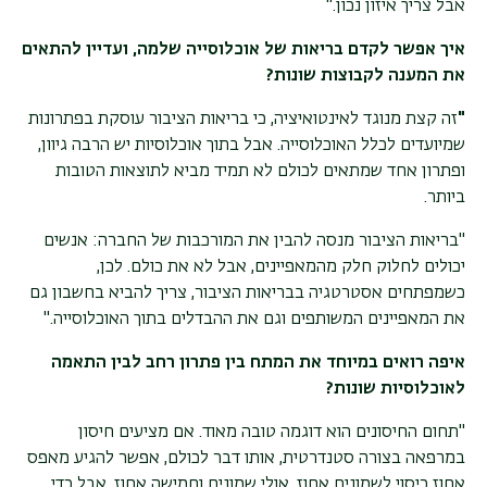
אבל צריך איזון נכון
".
איך אפשר לקדם בריאות של אוכלוסייה שלמה, ועדיין להתאים
את המענה לקבוצות שונות
?
"
זה קצת מנוגד לאינטואיציה, כי בריאות הציבור עוסקת בפתרונות
שמיועדים לכלל האוכלוסייה. אבל בתוך אוכלוסיות יש הרבה גיוון,
ופתרון אחד שמתאים לכולם לא תמיד מביא לתוצאות הטובות
ביותר
.
"בריאות הציבור מנסה להבין את המורכבות של החברה: אנשים
יכולים לחלוק חלק מהמאפיינים, אבל לא את כולם. לכן,
כשמפתחים אסטרטגיה בבריאות הציבור, צריך להביא בחשבון גם
את המאפיינים המשותפים וגם את ההבדלים בתוך האוכלוסייה
".
איפה רואים במיוחד את המתח בין פתרון רחב לבין התאמה
לאוכלוסיות שונות
?
"תחום החיסונים הוא דוגמה טובה מאוד. אם מציעים חיסון
במרפאה בצורה סטנדרטית, אותו דבר לכולם, אפשר להגיע מאפס
אחוז כיסוי לשמונים אחוז, אולי שמונים וחמישה אחוז. אבל כדי