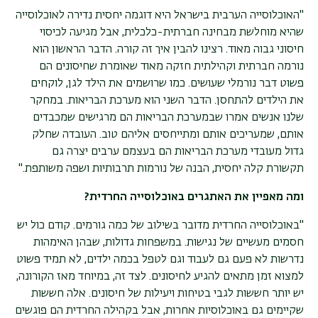
"האוכלוסייה הערבית בישראל היא דוגמה יחסית נדירה לאוכלוסייה
שהיא מוחלשת מבחינה חברתית-כלכלית, אבל מגיעה לכיסוי
חיסוני גבוה מאוד. רצינו להבין איך זה קורה. הדבר הראשון הוא
נורמה חברתית וקהילתית חזקה מאוד שאומרת שחיסונים הם
פשוט דבר נורמלי שעושים. כמו שרושמים את הילד לגן, לוקחים
את הילדים להתחסן. הדבר השני הוא מערכת הבריאות. במחקר
שלנו אנשים אמרו שבמערכת הבריאות הם מרגישים שמכבדים
אותם, שמעריכים אותם ומתייחסים אליהם טוב. העובדה שחלק
גדול מעובדי מערכת הבריאות הם בעצמם ערבים יצרה גם
תקשורת קלה יחסית, הבנה של נורמות תרבותיות ושפה משותפת
".
ומה מאפיין את האתגרים באוכלוסייה החרדית
?
"
באוכלוסייה החרדית מדובר בשילוב של כמה גורמים. קודם כול יש
חסמים מעשיים של נגישות. במשפחות גדולות, שבהן האימהות
נדרשות לא פעם גם לעבוד וגם לטפל בכמה ילדים, לא תמיד פשוט
למצוא זמן מתאים להגיע לחיסונים. לצד זה, במיוחד מאז הקורונה,
יש יותר חששות לגבי בטיחות ויעילות של חיסונים. אלה חששות
שקיימים גם באוכלוסיות אחרות, אבל בקהילה החרדית הם פוגשים