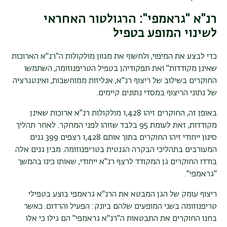
רנ"א "גראמפי": הרגולטור האחראי
לשינוי המופע בטפיל
כדי לבצע את המיפוי, ולחשוף את מגוון מולקולות ה"רנ"א הארוכות
שאינן מקודדות" ואת תפקודיהן בטפיל הטריפנוזומה, השתמשו
החוקרים בשילוב של ריצוף רנ"א, אנליזות ממוחשבות, ואינטגרציה
של נתוני הריצוף במסדי נתונים קיימים.
באופן זה, החוקרים זיהו 1,428 מולקולות רנ"א ארוכות שאינן
מקודדות, זאת לעומת 95 בלבד שזוהו לפני המחקר. לאחר תהליך
סינון ייחודי זיהו החוקרים בתוך אותם 1,428 רצפים 399 גנים
המעורבים בתהליכי הבקרה הגנטית בטריפנוזומה. מבין גנים אלה
בודדו החוקרים גן המקודד לרצף רנ"א ייחודי, שאותו כינו בהמשך
"גראמפי".
ריצוף עומק של הגן המבטא את הרנ"א גראמפי בוצע בטפילי
טריפנוזומה בשני המופעים שלהם ביונק: הפעיל והרדום. כאשר
בחנו החוקרים את התבטאות ה"רנ"א גראמפי" הם גילו כי אלו