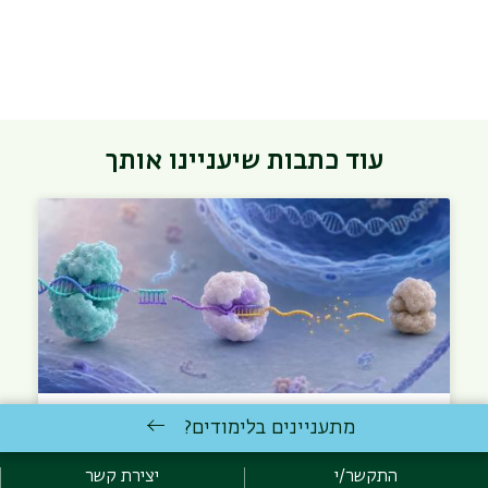
עוד כתבות שיעניינו אותך
מתעניינים בלימודים?
השתקת RNA
השתקת RNA היא דרך שבה התא מחליש או "מכבה" גן
התקשר/י
יצירת קשר
מסוים בלי לשנות את ה-DNA. בדרך כלל, גן גורם לייצור…