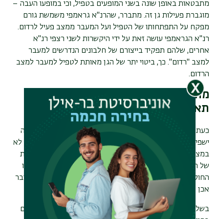
מתבטאות באופן שונה בשני המופעים בטפיל, וכי במופעו העבה –
מוגברת פעילות גן זה. מתברר, שהרנ"א גראמפי משמשת גורם
מפקח על התפתחותו של הטפיל ועל המעבר ממצב פעיל לרדום.
רנ"א הגראמפי עושה זאת על ידי היקשרות לשני רצפי רנ"א
אחרים, שלהם תפקיד בייצורם של חלבונים הנדרשים למעבר
למצב "רדום". כך, ביטוי יתר של הגן מאותת לטפיל למעבר למצב
הרדום.
מתיאוריה למעשה: ניסויים בתרביות
תאים ובחיות מעבדה
כעת ביקשו המדענים לבחון אם ביצוע מניפולציות על מנגנון זה
ישפיעו על תהליך שינוי המופע של הטפיל למצב עבה ורדום גם לא
במצב של תנאי צפיפות גבוהים. ראשית, הם בחנו זאת בתרביות
של תאי טריפנוזומה במעבדה. בטכנולוגיות הנדסה גנטית, גרמו
החוקרים על ידי מניפולציות לביטוי-יתר של הגן, והדגימו כי הדבר
אכן הוביל להתמיינות הטפיל למופעו העבה והרדום.
בשלב הסופי, ביקשו החוקרים לבחון את ממצאיהם גם בניסויים