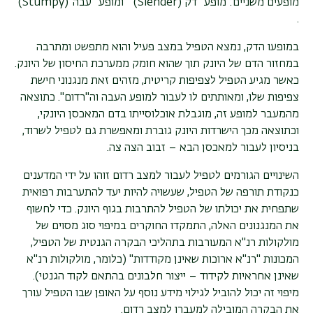
מופעים משניים: מופע "דק (Slender) " ומופע "עבה"(Stumpy)
.
במופעו הדק, נמצא הטפיל במצב פעיל והוא מתפשט ומתרבה
במחזור הדם של היונק תוך שהוא חומק ממערכת החיסון של היונק.
כאשר מגיע הטפיל לצפיפות קריטית, מזהים זאת מנגנוני חישת
צפיפות שלו, ומאותתים לו לעבור למופע העבה וה"רדום". כתוצאה
מהמעבר למופע זה, מוגבלת אוכלוסייתו בדם המאכסן היונקי,
וכתוצאה מכך הישרדות היונק גוברת ומאפשרת גם לטפיל לשרוד,
בניסיון לעבור למאכסן הבא – זבוב הצה צה.
השינויים הגורמים לטפיל לעבור למצב רדום זוהו על ידי המדענים
כנקודת תורפה של הטפיל, שעשויה להיות יעד להתערבות רפואית
שתפחית את יכולתו של הטפיל להתרבות בגוף היונק. כדי לחשוף
את המנגנונים האלה, התמקדו החוקרים במיפוי סוג מסוים של
מולקולות רנ"א המעורבות בתהליכי הבקרה הגנטית של הטפיל,
המכונות "רנ"א ארוכות שאינן מקודדות" (כלומר, מולקולות רנ"א
שאינן אחראיות לקידוד – ייצור חלבונים בהתאם לקוד הגנטי).
מיפוי זה יכול להוביל לגילוי מידע נוסף על האופן שבו הטפיל עורך
את הבקרה המובילה למעברו למצב רדום.