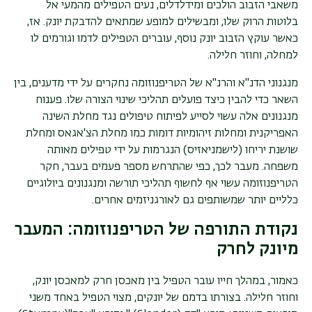
משאבי הזבוב הולכים ומידלדלים, נעים הטפילים מהמעי אל
בלוטות הרוק שלו, ומבשילים למופע שמתאים להדבקת יונק. אז,
כאשר עוקץ הזבוב יונק נוסף, עוברים הטפילים לדמו וגורמים לו
למחלה, וחוזר חלילה.
מנגנוני הדנ"א והרנ"א של הטריפנוזומה נחקרים על ידי מדענים, בין
השאר כדי להבין כיצד פועלים תהליכי שינוי הצורה שלו. פענוח
מנגנונים אלה עשוי לסייע לפיתוח טיפולים נגד מחלת השינה
האפריקנית ומחלות זיהומיות דומות כמו מחלת הצ'אגאס ומחלת
שושנת יריחו (לישמניאזיס) הנגרמות על ידי טפילים מאותה
משפחה. מעבר לכך, כפי שהתרחש מספר פעמים בעבר, חקר
הטריפנוזומה עשוי אף לחשוף תהליכי תורשה ומנגנונים ביולוגיים
כלליים יותר שמשותפים גם לאורגניזמים אחרים.
נקודת התורפה של הטריפנוזומה: המעבר
מיונק לחרק
כאמור, במהלך חייו עובר הטפיל בין מאכסן חרק למאכסן יונק,
וחוזר חלילה. בצורתו בדמם של יונקים, מצוי הטפיל באחד משני