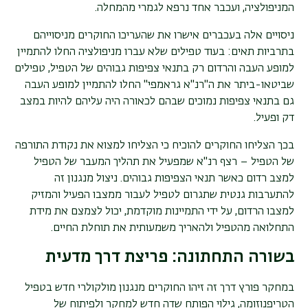
המניפולציה, ועכבר אחד נרפא לגמרי מהמחלה.
ניסויים אלה בעכברים אישרו את שהעריכו החוקרים מניסוייהם
בתרביות תאים: בעוד טפילים שלא עברו מניפולציה החלו להתמיין
למופע העבה והרדום רק בתנאי צפיפות גבוהים של הטפיל, טפילים
שביטאו-ביתר את ה"רנ"א גראמפי" החלו להתמיין למופע העבה
גם בתנאי צפיפות נמוכים שבהם לכאורה היה עליהם להיות במצב
דק ופעיל.
בכך הצליחו החוקרים להוכיח כי הצליחו למצוא את נקודת התורפה
של הטפיל – רצף רנ"א שמפעיל את תהליך המעבר של הטפיל
למצב רדום כאשר תנאי הצפיפות גבוהים. ניצול מנגנון זה
להתערבות גנטית שתגרום לטפיל לעבור ממצבו הפעיל והמזיק
למצבו הרדום, על ידי התמיינות מוקדמת, יכול לצמצם את מידת
התחלואה מהטפיל ולהאריך משמעותית את תוחלת החיים.
בשורה התחתונה: פריצת דרך מדעית
במחקר פורץ דרך זה זיהו החוקרים מנגנון מולקולרי חדש בטפיל
הטריפנוזומה, גילוי הפותח שדה חדש למחקר ולפיתוח של