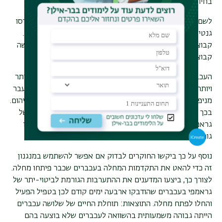
בחיות מודל – עכברי מעבדה.
לשם כך, הדביקו החוקרים את עכברי המעבדה בטפילים שהונדסו
גנטית כך שיבטאו-ביתר את הגן האחראי לייצור רנ"א גראמפי.
קבוצת עכברים שהודבקו בטפילים שלא עברו מניפולציה שימשה
קבוצת ביקורת.
העכברים שהודבקו בטפיל שלא עבר מניפולציה, כצפוי, הפכו יותר
ויותר חולים ולבסוף מתו. לעומתם, עכברים שהודבקו בטפיל שעבר
מניפולציה ומבטא-ביתר גראמפי לא חלו ולא מתו כתוצאה מזיהום.
בכך הוכיחו המדענים כי עריכת מניפולציה היוצרת ביטוי-יתר של
גראמפי גרמה לטפיל להיות במצב רדום, וכי במצב זה הוא אינו
גורם למחלה.
נוסף על כך ביקשו החוקרים לבדוק אם אפשר להשתמש במנגנון
זה כדי להאט את התקדמות המחלה בעכברים שכבר פיתחו מחלה.
לצורך כך, ביצעו המדענים את ההתערבות הגורמת לביטוי-יתר של
גראמפי בעכברים שהודבקו ארבעה ימים קודם לכן בטפיל הפעיל
והחלו לפתח מחלה. התוצאות: תוחלת החיים של שלושה עכברים
הייתה גבוהה משמעותית בהשוואה לעכברים שלא בוצעה בהם