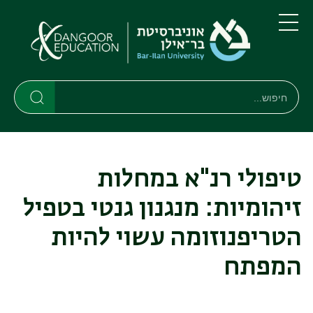
דילוג
דילוג
לתוכן
לתפריט
ניווט
העיקרי
תפריט
ראשי
חיפוש
חיפוש
חיפוש
טיפולי רנ"א במחלות
זיהומיות: מנגנון גנטי בטפיל
הטריפנוזומה עשוי להיות
המפתח