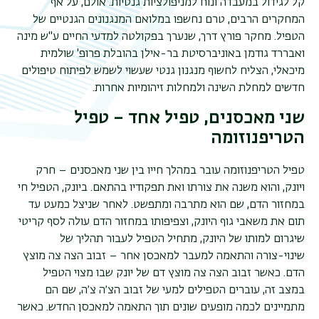
קל לגידול במעבדה ונוח למניפולציות גנטיות. אולם, על אף
המחקרים הרבים, טרם נחשפו במלואם המנגנונים הגנטיים של
הטפיל. מחקר פורץ דרך, שנערך בפקולטה למדעי החיים ע"ש מינה
ואבררד גודמן באוניברסיטת בר-אילן בהובלת פרופ' שולמית
מיכאלי, הצליח לחשוף מנגנון גנטי שעשוי לשמש לפיתוח טיפולים
חדשים למחלת השינה ולמחלות זיהומיות אחרות.
שני מאכסנים, טפיל אחד – טפיל
הטריפנוזומה
טפיל הטריפנוזומה עובר במהלך חייו בין שני מאכסנים – חרק
ויונק, והוא משנה את צורתו ואת תפקודיו בהתאם. ביונק, הטפיל חי
במחזור הדם, שם הוא מתרבה ומתפשט. לאחר שניצל כמעט עד
תום את משאבי גוף היונק, וצפיפותו במחזור הדם עולה לסף קריטי
שיגרום למותו של היונק, מתחיל הטפיל לעבור תהליך של
שינוי-צורה והתאמה למעבר למאכסן אחר – זבוב הצה צה מוצץ
הדם. כאשר זבוב הצה צה מוצץ דם של יונק שבו מצוי הטפיל
במצב זה, עוברים הטפילים למעי של זבוב הצ׳ה צ׳ה, שם הם
מתמיינים לכמה מופעים שונים תוך התאמה למאכסן החדש. כאשר